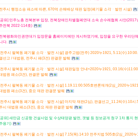
전주시 행정소송 패소에 따른, 670억 손해배상 재판 일정(폐기물 소각ㆍ발전 시설)
[공유] 민주노총 전북본부 입장, 전북장애인차별철폐연대 소속 손수레협회 사안(2017년
주전북 2022-114호)
전북평화와인권연대가 입장문을 홈페이지에만 게시하였기에, 입장을 요구한 우리단
니다.
[전주시 팔복동 폐기물 소각ㆍ발전 시설] 광주고법(전주) 2020누1921, 5.11(수).10:00.
결선고 / 대법원, 전주시 패(3건) 판결문 발췌
[전주시 팔복동 폐기물 소각ㆍ발전 시설] 재판일정 안내<2020누1921, 03.16(수)11:0
대법원 패소(3건), 판결문 발췌
[전주시 팔복동 폐기물 소각ㆍ발전 시설] 1.19.11:00.505호변론재개(2심_2020누192
대법원 패소(3건), 중요 재판 판결문 발췌
[전주시 팔복동 폐기물 소각ㆍ발전 시설] 마지막 재판(2심), 판결선고_11.24(수).10시.5
주시 대법원 패소(3건), 중요 재판 판결문 발췌
[공유] 새만금 신공항 건설사업 및 수상태양광 발전, 갯벌 등 정보공개 청구 1차 통지 
주용기)
[전주시 팔복동 폐기물 소각ㆍ발전 시설] 7.15(목).14:10 전주지법 505호(2심_2020누1