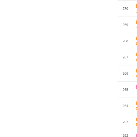
270
269
268
267
266
265
264
263
262