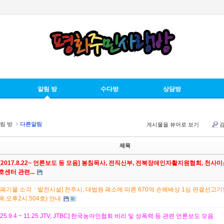
알림 방
수다방
상담방
림 방
다른알림
게시물을 뷰어로 보기
제목
[2017.8.22~ 언론보도 등 모음] 봉침목사, 전직신부, 전북장애인자활지원협회, 천사
호센터 관련...
[폐기물 소각ㆍ발전시설] 전주시, 대법원 패소에 따른 670억 손해배상 1심 판결선고기일(
목.오후2시.504호) 안내
[25.9.4 ~ 11.25 JTV, JTBC] 한국농아인협회 비리 및 성폭력 등 관련 언론보도 모음