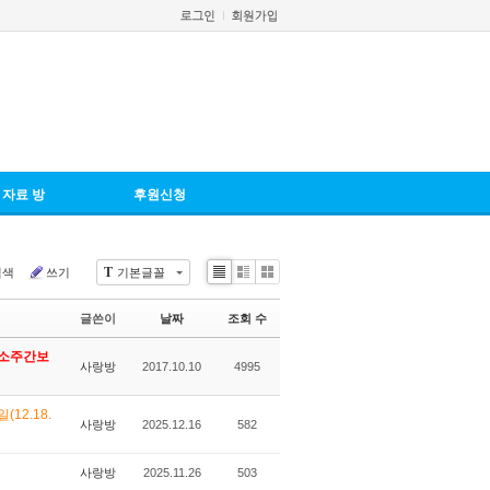
자료 방
후원신청
T
검색
쓰기
기본글꼴
Li
Zi
G
st
n
al
글쓴이
날짜
조회 수
e
le
r
미소주간보
y
사랑방
2017.10.10
4995
12.18.
사랑방
2025.12.16
582
사랑방
2025.11.26
503