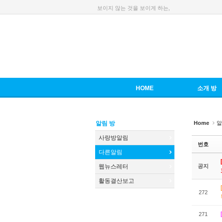
보이지 않는 것을 보이게 하는,
Sketchbook5, 스케치북5
Sketchbook5, 스케치북5
HOME
소개 방
Sketchbook5, 스케치북5
Sketchbook5, 스케치북5
알림 방
Home
알
사랑방알림
번호
다른알림
웹뉴스레터
공지
활동결산보고
272
271