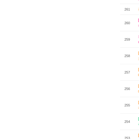
261
260
259
258
257
256
255
254
253