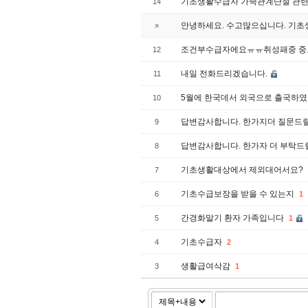
기초생활수급자 가족관계단절 관
14
안녕하세요. 수고많으십니다. 기
»
조건부수급자에요ㅠㅠ취성패중 중도
12
내일 전화드리겠습니다.
11
5월에 한국데서 외국으로 출국하였
10
답변감사합니다. 한가지더 질문드
9
답변감사합니다. 한가자 더 부탁
8
기초생활대상에서 제외대어서요?
7
기초수급보장을 받을 수 있는지
6
1
간경화말기 환자 가족입니다
5
1
기초수급자
4
2
생활급여삭감
3
1