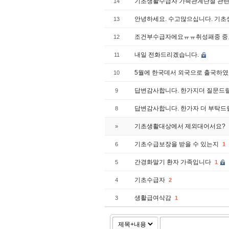
기초생활수급자 가족관계단절 관
14
안녕하세요. 수고많으십니다. 기
13
조건부수급자에요ㅠㅠ취성패중 중도
12
내일 전화드리겠습니다.
11
5월에 한국데서 외국으로 출국하였
10
답변감사합니다. 한가지더 질문드
9
답변감사합니다. 한가자 더 부탁
8
기초생활대상에서 제외대어서요?
»
기초수급보장을 받을 수 있는지
6
1
간경화말기 환자 가족입니다
5
1
기초수급자
4
2
생활급여삭감
3
1