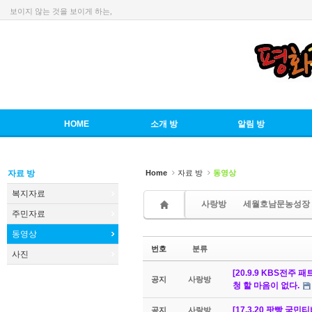
보이지 않는 것을 보이게 하는,
Sketchbook5, 스케치북5
HOME
소개 방
알림 방
Sketchbook5, 스케치북5
자료 방
Home
자료 방
동영상
복지자료
사랑방
세월호남문농성장
주민자료
동영상
번호
분류
사진
[20.9.9 KBS전
공지
사랑방
청 할 마음이 없다.
[17.3.20 팟빵 
공지
사랑방