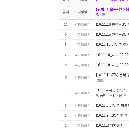
[팟빵] 서울복지학개론
공지
사랑방
집)
[16.11.16 전주
10
박근혜퇴진
[16.11.15 전주M
9
박근혜퇴진
[16.11.15 JTV
8
박근혜퇴진
16.11.16_시민 1
7
박근혜퇴진
16.11.16_시민 1
6
박근혜퇴진
[16.11.14 JTV
5
박근혜퇴진
16.11.4 시민 
4
박근혜퇴진
행동에 나서라
[16.11.8 JTV]
3
박근혜퇴진
[16.11.2 KBS전주
2
박근혜퇴진
[16.11.2 기자회견]
1
박근혜퇴진