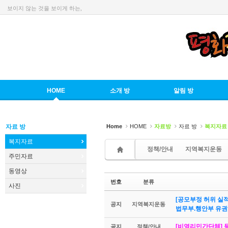
보이지 않는 것을 보이게 하는,
Sketchbook5, 스케치북5
HOME
소개 방
알림 방
Sketchbook5, 스케치북5
자료 방
Home
HOME
자료방
자료 방
복지자료
복지자료
정책/안내
지역복지운동
주민자료
동영상
번호
분류
사진
[공모부정 허위 실
공지
지역복지운동
법무부.행안부 유
[비영리민간단체] 등
공지
정책/안내