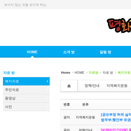
보이지 않는 것을 보이게 하는,
Sketchbook5, 스케치북5
HOME
소개 방
알림 방
Sketchbook5, 스케치북5
자료 방
Home
HOME
자료방
자료 방
복지자료
복지자료
정책/안내
지역복지운동
주민자료
동영상
번호
분류
사진
[공모부정 허위 실
공지
지역복지운동
법무부.행안부 유
[비영리민간단체] 등
공지
정책/안내