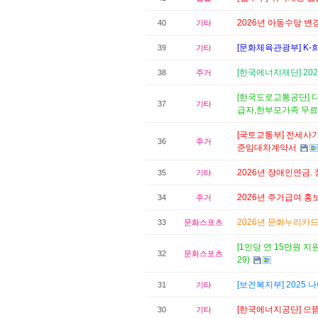
2026년 아동수당 변
40
기타
[문화체육관광부] K-
39
기타
[한국에너지재단] 2
38
주거
[한국도로교통공단]
37
기타
급자,한부모가족 무료
[국토교통부] 전세사
36
주거
준임대차계약서
2026년 장애인연금.
35
기타
2026년 주거급여 홍
34
주거
2026년 문화누리카드
33
문화스포츠
[1인당 연 15만원 지
32
문화스포츠
29)
[보건복지부] 2025
31
기타
[한국에너지공단] 으뜸
30
기타