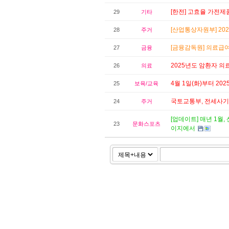
[한전] 고효율 가전
29
기타
[산업통상자원부] 20
28
주거
[금융감독원] 의료급
27
금융
2025년도 암환자 의
26
의료
4월 1일(화)부터 2
25
보육/교육
국토교통부, 전세사기
24
주거
[업데이트] 매년 1
23
문화스포츠
이지에서