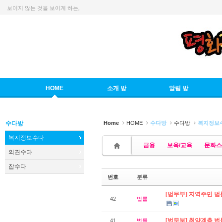
보이지 않는 것을 보이게 하는,
Sketchbook5, 스케치북5
HOME
소개 방
알림 방
Sketchbook5, 스케치북5
수다방
Home
HOME
수다방
수다방
복지정보
복지정보수다
금융
보육/교육
문화스
의견수다
잡수다
번호
분류
[법무부] 지역주민 법률
42
법률
[법무부] 취약계층 법
41
법률