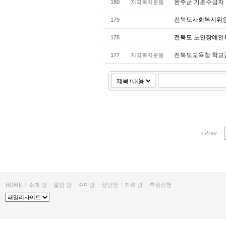
완주군 기초수급자 
180
지역복지운동
전북도사회복지위원회
179
전북도 노인장애인
178
전북도교육청 학교
177
지역복지운동
Prev
HOME
소개 방
알림 방
수다방
상담방
자료 방
후원신청