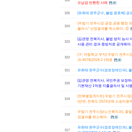
326
오납금 반환한 사례
[유희태 완주군수, 불법 옹호해] 
325
[우범기 전주시장 공정.공평 행정
324
플러스" 선정결과를 취소해야...②
[김관영 전북지사, 불법 방치 능사
323
사용.관리 경과 증빙자료 공개해야..
[구, 자림학교 부지] 우범기 전주시
322
과-4078(2026.2.19)호
유희태 완주군수(경로장애인과), 불
321
[김관영 전북지사, 국민주권 보장
320
기본재산 1억원 지출결의서 및 사용
[전북봉침게이트] 우범기 전주시장(장
319
(반면, 전북도 2023년에 소송비용액
우범기 전주시장(노인복지과), 꽃
318
정결과를 취소해야...
유희태 완주군수(경로장애인과), 불
317