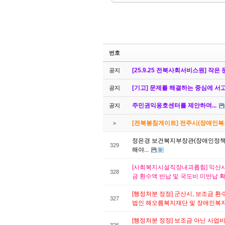
번호
[25.9.25 전북사회서비스원] 작
공지
[기고] 문제를 해결하는 중심에 서고
공지
주민권익옹호센터를 제안하며...
공지
[전북봉침게이트] 전주시(장애인복지
»
정은경 보건복지부장관(장애인정책과)
329
해야...
[사회복지시설직장내괴롭힘] 익산시
328
금 환수액 반납 및 국도비 미반납 
[행정처분 정정] 군산시, 보조금 환
327
법인 해오름복지재단 및 장애인복
[행정처분 정정] 보조금 아닌 사업비