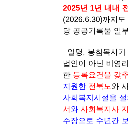
2025년 1년 내내
(2026.6.30)까
당 공공기록물 일부
일명, 봉침목사가
법인이 아닌 비영
한
등록요건을 갖
지원한
전북도
와 
사회복지시설을 
서
와
사회복지사 자
주장으로 수년간 