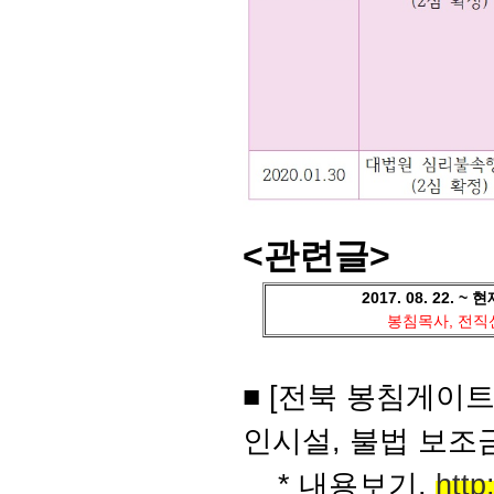
<관련글>
2017. 08. 22.
봉침목사, 전직
■ [전북 봉침게이트
인시설, 불법 보조
* 내용보기,
http