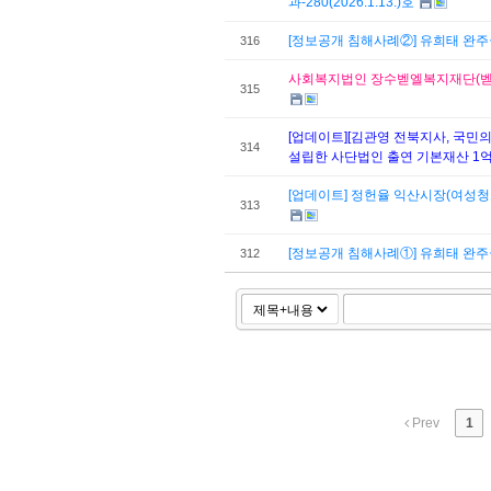
과-280(2026.1.13.)호
[정보공개 침해사례②] 유희태 완주
316
사회복지법인 장수벧엘복지재단(벧엘장
315
[업데이트][김관영 전북지사, 국민의
314
설립한 사단법인 출연 기본재산 1억
[업데이트] 정헌율 익산시장(여성청
313
[정보공개 침해사례①] 유희태 완주
312
Prev
1