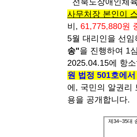
전북도장애인체육
사무처장 본인이 
비,
61,775,880원
5월 대리인을 선임
송"
을 진행하여 1
2025.04.15에 
원 법정 501호에
에, 국민의 알권리
용을 공개합니다.
제34~35대 송
■ 감사부